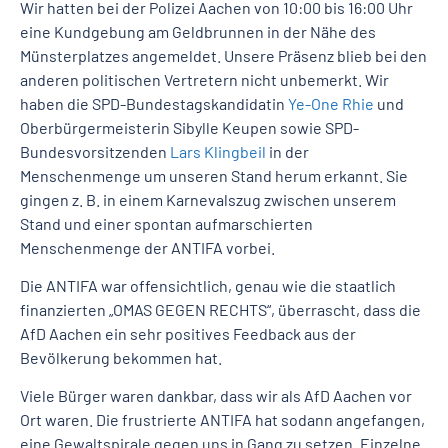
Wir hatten bei der Polizei Aachen von 10:00 bis 16:00 Uhr
eine Kundgebung am Geldbrunnen in der Nähe des
Münsterplatzes angemeldet. Unsere Präsenz blieb bei den
anderen politischen Vertretern nicht unbemerkt. Wir
haben die SPD-Bundestagskandidatin
Ye-One Rhie
und
Oberbürgermeisterin Sibylle Keupen sowie SPD-
Bundesvorsitzenden
Lars Klingbeil
in der
Menschenmenge um unseren Stand herum erkannt. Sie
gingen z. B. in einem Karnevalszug zwischen unserem
Stand und einer spontan aufmarschierten
Menschenmenge der ANTIFA vorbei.
Die ANTIFA war offensichtlich, genau wie die staatlich
finanzierten „OMAS GEGEN RECHTS“, überrascht, dass die
AfD Aachen ein sehr positives Feedback aus der
Bevölkerung bekommen hat.
Viele Bürger waren dankbar, dass wir als AfD Aachen vor
Ort waren. Die frustrierte ANTIFA hat sodann angefangen,
eine Gewaltspirale gegen uns in Gang zu setzen. Einzelne